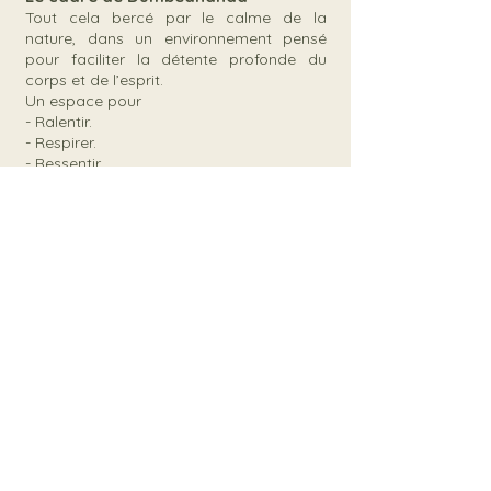
Tout cela bercé par le calme de la
nature, dans un environnement pensé
pour faciliter la détente profonde du
corps et de l’esprit.
Un espace pour
- Ralentir.
- Respirer.
- Ressentir.
- Et… Rayonner
Si ces mots résonnent en toi
Si tu ressens l’envie de te reconnecter à
ton cœur, à ton amour intérieur... à ton
être profond…
Alors cette JUY est peut-être pour toi.
Pré réservations / Renseignements :
+687 98 97 41
dumbeananda@gmail.com