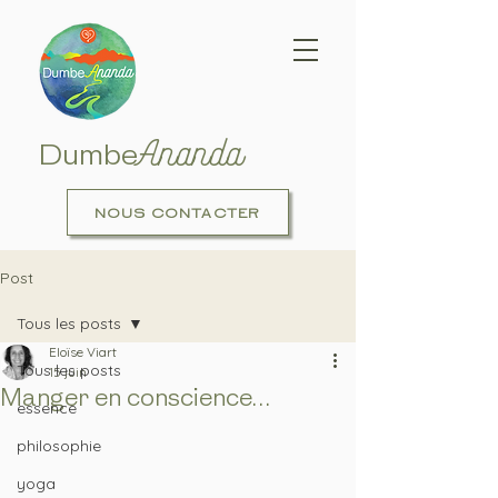
Ananda
Dumbe
NOUS CONTACTER
Post
Tous les posts
Eloïse Viart
Tous les posts
15 juin
Manger en conscience...
essence
philosophie
yoga