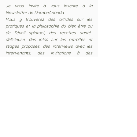
Je vous invite à vous inscrire à la 
Newsletter de DumbeAnanda.
Vous y trouverez des articles sur les 
pratiques et la philosophie du bien-être ou 
de l’éveil spirituel, des recettes santé-
délicieuse, des infos sur les retraites et 
stages proposés, des interviews avec les 
intervenants, des invitations à des 
événements gratuits ou à des journées 
participatives (avec repas partagés !).
Vous vous joignez ainsi à la communauté 
de joyeux-vivants-au-naturel que nous 
sommes et que nous aimons
élargir par des actions concrètes de 
partage, basées sur l’écoute et la 
bienveillance. ​​​
S'inscrire